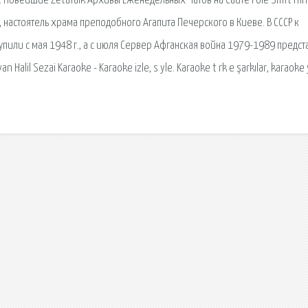
 Новейшие ZetaTalk Архивы Еженедельных Чатов на Сайте Pole Shift nin
 настоятель храма преподобного Агапита Печерского в Киеве. В СССР к
пили с мая 1948 г., а с июля Сервер Афганская война 1979-1989 предст
alil Sezai Karaoke - Karaoke izle, s yle. Karaoke t rk e şarkılar, karaoke 