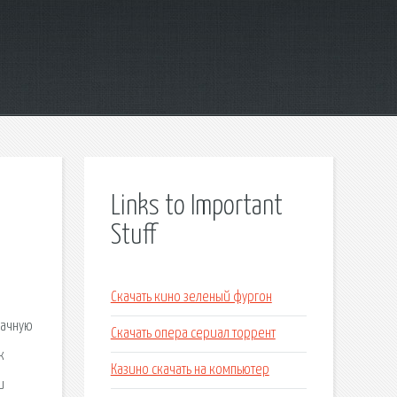
Links to Important
Stuff
Скачать кино зеленый фургон
начную
Скачать опера сериал торрент
к
Казино скачать на компьютер
и