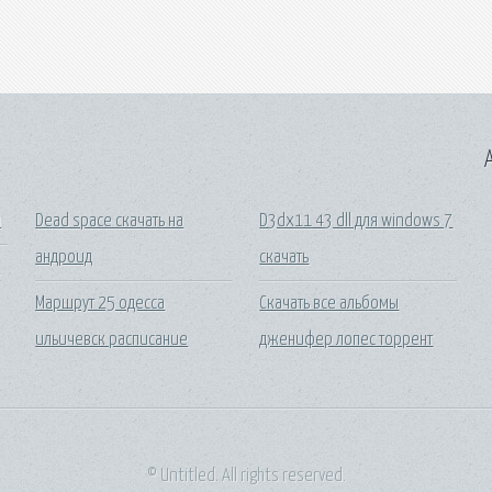
A
я
Dead space скачать на
D3dx11 43 dll для windows 7
андроид
скачать
й
Маршрут 25 одесса
Скачать все альбомы
ильичевск расписание
дженифер лопес торрент
© Untitled. All rights reserved.