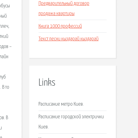
Предварительный договор
обусы
продажа квартиры
жный
Книга 1000 профессий
плеч,
аткий
Текст песни кыздарай кыздарай
одов –
нлайн
луб
Links
 В то
Расписание метро Киев.
Расписание городской электрички
в. В
Киев.
и