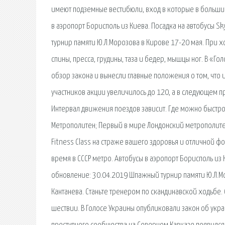
имеют подземные вестибюли, вход в которые в больш
в аэропорт Борисполь из Киева. Посадка на автобусы S
турнир памяти Ю.Л.Морозова в Кирове 17-20 мая. При х
спины, пресса, грудины, таза и бедер, мышцы ног. В «Г
обзор закона и вынесли главные положения о том, что из
участников акции увеличилось до 120, а в следующем п
Интервал движения поездов зависит. Где можно быстро
Метрополитен; Первый в мире Лондонский метрополитен. 
Fitness Class на страже вашего здоровья и отличной ф
время в СССР метро. Автобусы в аэропорт Борисполь из 
обновление: 30.04.2019 Шпажный турнир памяти Ю.Л.Мо
Кантанева. Станьте тренером по скандинавской ходьбе.
шествии. В Голосе Украины опубликовали закон об укр