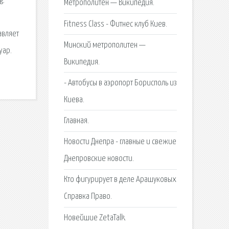
g.
Метрополитен — Википедия.
Fitness Class - Фитнес клуб Киев.
авляет
Минский метрополитен —
yap.
Википедия.
- Автобусы в аэропорт Борисполь из
Киева.
Главная.
Новости Днепра - главные и свежие
Днепровские новости.
Кто фигурирует в деле Арашуковых
Справка Право.
Новейшие ZetaTalk.