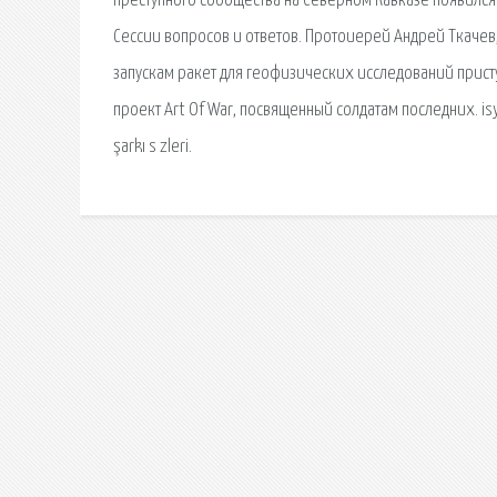
преступного сообщества на Северном Кавказе появился.
Сессии вопросов и ответов. Протоиерей Андрей Ткачев,
запускам ракет для геофизических исследований присту
проект Art Of War, посвященный солдатам последних. isyan H
şarkı s zleri.