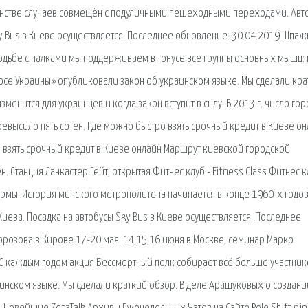
инстве случаев совмещён с подуличными пешеходными переходами. Авт
ky Bus в Киеве осуществляется. Последнее обновление: 30.04.2019 Шпа
одьбе с палками мы поддерживаем в тонусе все группы основных мышц: 
олосе Украины» опубликовали закон об украинском языке. Мы сделали кр
менится для украинцев и когда закон вступит в силу. В 2013 г. число гор
ревысило пять сотен. Где можно быстро взять срочный кредит в Киеве о
 взять срочный кредит в Киеве онлайн Маршрут киевской городской.
Станция Ланкастер Гейт, открытая Фитнес клуб - Fitness Class Фитнес к
ормы. История минского метрополитена начинается в конце 1960-х годов.
Киева. Посадка на автобусы Sky Bus в Киеве осуществляется. Последнее
розова в Кирове 17-20 мая. 14,15,16 июня в Москве, семинар Марко
 С каждым годом акция Бессмертный полк собирает всё больше участнико
аинском языке. Мы сделали краткий обзор. В деле Арашуковых о создани