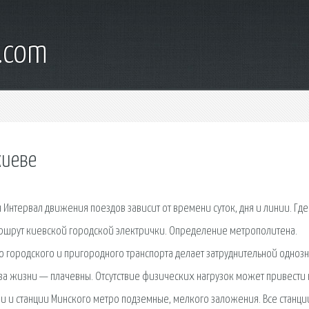
.com
киеве
 Интервал движения поездов зависит от времени суток, дня и линии. Где
аршрут киевской городской электрички. Определение метрополитена.
 городского и пригородного транспорта делает затруднительной одноз
а жизни — плачевны. Отсутствие физических нагрузок может привести 
 и станции Минского метро подземные, мелкого заложения. Все станци