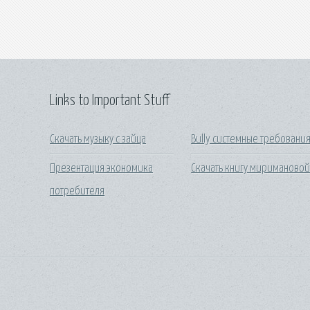
Links to Important Stuff
Скачать музыку с зайца
Bully системные требовани
Презентация экономика
Скачать книгу мириманово
потребителя