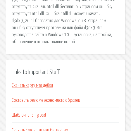
отсутствует. Скачать ntdll.dll бесплатно. Устраняем ошибку
отсутствует ntdll.dll. Ошибка ntdll.dll может. Скачать
d3dx9_26.dll бесплатно для Windows 7 и 8. Устраняем
ошибку отсутствует программа или файл d3dx9. Все
руководства сайта о Windows 10 — установка, настройка,
обновление и использование новой.
Links to Important Stuff
Скачать карту мта дейзи
Составить резюме экономиста образец
Шаблон landing psd
Скачать сэкс картинки бесплатно