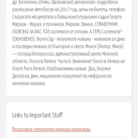
др. Безплатни обяви. Щелковский автовокзал: подробное
расписание автобусов на 2017 год, цены на билеты, телефон.
Съпругата ма депутата и бивш конституционен съдия Георги
Марков - Мария, е починала. Марков. Важно. СПРАВОЧНИК
ПОЛЕЗНО ЗА ВАС ТОЛ системата се отложи. А ГЕРБ Системата?
(ОБНОВЕНО). Novini.bg - Актуалните новини - новините от днес
и последни новини от България и света. Минск (белор. Мінск)
— столица Белоруссии, административный центр Минской
области. Поиск в Латвии. Часть 6. Внимание! Поиск в Латвии на
блоге Рига Латвия. Опубликованы новые. Доц. Боряна
Делийска, дмн, национален консултант по нефрология,
началник клиника.
Links to Important Stuff
Расписание электричек дарница марковцы