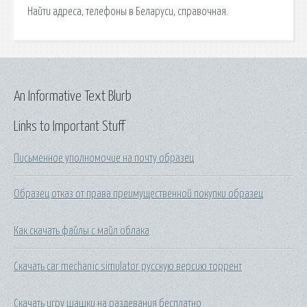
Найти адреса, телефоны в Беларуси, справочная.
An Informative Text Blurb
Links to Important Stuff
Письменное уполномочие на почту образец
Образец отказ от права преимущественной покупки образец
Как скачать файлы с майл облака
Скачать car mechanic simulator русскую версию торрент
Скачать игру шашки на раздевания бесплатно