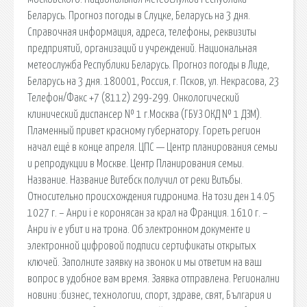
Беларусь. Прогноз погоды в Слуцке, Беларусь на 3 дня.
Справочная информация, адреса, телефоны, реквизиты
предприятий, организаций и учреждений. Национальная
метеослужба Республики Беларусь. Прогноз погоды в Лиде,
Беларусь на 3 дня. 180001, Россия, г. Псков, ул. Некрасова, 23
Телефон/Факс +7 (8112) 299-299. Онкологический
клинический диспансер № 1 г.Москва (ГБУЗ ОКД № 1 ДЗМ).
Пламенный привет красному губернатору. Гореть регион
начал ещё в конце апреля. ЦПС — Центр планирования семьи
и репродукции в Москве. Центр Планирования семьи.
Название. Название Витебск получил от реки Витьбы.
Относительно происхождения гидронима. На този ден 14.05
1027 г. – Анри i е коронясан за крал на Франция. 1610 г. –
Анри iv е убит и на трона. Об электронном документе и
электронной цифровой подписи сертификаты открытых
ключей. Заполните заявку на звонок и мы ответим на ваш
вопрос в удобное вам время. Заявка отправлена. Регионални
новини :бизнес, технологии, спорт, здраве, свят, България и