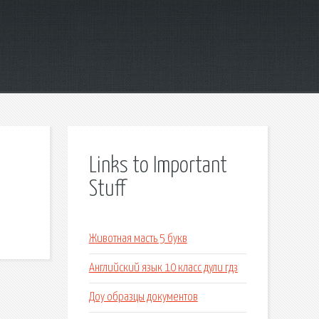
Links to Important
Stuff
Животная масть 5 букв
Английский язык 10 класс дули гдз
Доу образцы документов