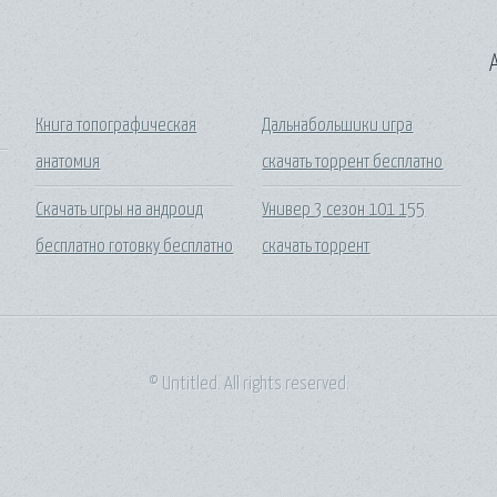
A
Книга топографическая
Дальнабольшики игра
анатомия
скачать торрент бесплатно
Скачать игры на андроид
Универ 3 сезон 101 155
бесплатно готовку бесплатно
скачать торрент
© Untitled. All rights reserved.