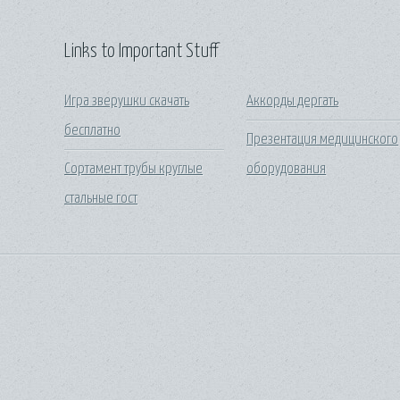
Links to Important Stuff
Игра зверушки скачать
Аккорды дергать
бесплатно
Презентация медицинского
Сортамент трубы круглые
оборудования
стальные гост