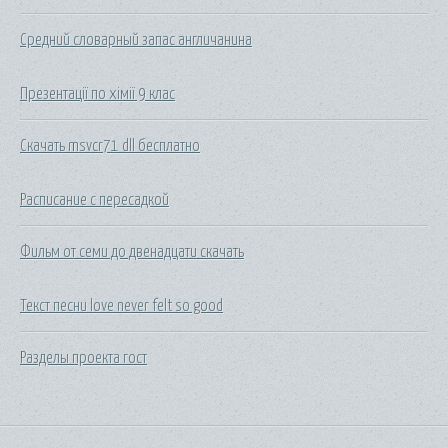
Средний словарный запас англичанина
Презентації по хімії 9 клас
Скачать msvcr71 dll бесплатно
Расписание с пересадкой
Фильм от семи до двенадцати скачать
Текст песни love never felt so good
Разделы проекта гост