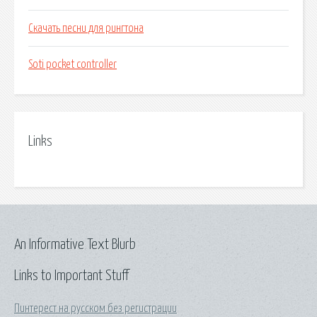
Скачать песни для рингтона
Soti pocket controller
Links
An Informative Text Blurb
Links to Important Stuff
Пинтерест на русском без регистрации