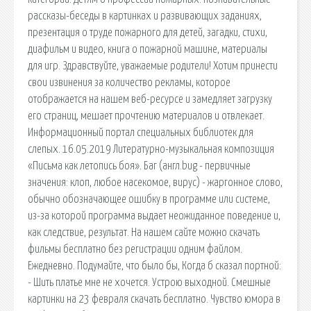
рассказы-беседы в картинках и развивающих заданиях,
презентация о труде пожарного для детей, загадки, стихи,
диафильм и видео, книга о пожарной машине, материалы
для игр. Здравствуйте, уважаемые родители! Хотим принести
свои извинения за количество рекламы, которое
отображается на нашем веб-ресурсе и замедляет загрузку
его страниц, мешает прочтению материалов и отвлекает.
Информационный портал специальных библиотек для
слепых. 16.05.2019 Литературно-музыкальная композиция
«Письма как летопись боя». Баг (англ.bug - первичные
значения: клоп, любое насекомое, вирус) - жаргонное слово,
обычно обозначающее ошибку в программе или системе,
из-за которой программа выдает неожиданное поведение и,
как следствие, результат. На нашем сайте можно скачать
фильмы бесплатно без регистрации одним файлом.
Ежедневно. Подумайте, что было бы, Когда б сказал портной:
- Шить платье мне не хочется. Устрою выходной. Смешные
картинки на 23 февраля скачать бесплатно. Чувство юмора в