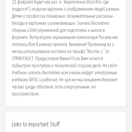
23 февраля будет как раз. iv. Закрепление Игра Кто, где
трудится? ( на доске картинки с изображением людей разных.
Детям о профессии пожарных: познавательные рассказы-
беседы в картинках и развивающих. Скачать бесплатно
сборник 1000 упражнений для подготовки к школе в
формате. Литературно-музыкальная композиция Письма как
летопись боя В рамках проекта. Внимание! Промокод на 1
месяц использования хостинга по тарифу “Восток-1” от
СПРИНТХОСТ. Предисловие Важно! Если Вам хочется
побыстрее приступить к технической стороне дела. На сайте
Учебник-скачать-бесплатно.ком ученик найдет электронные
учебники ФГОС и рабочие. Не зря же мы называем Интернет
частью среды обитания, хоть и виртуальным, но
пространством.
Links to Important Stuff