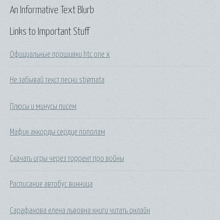
An Informative Text Blurb
Links to Important Stuff
Официальные прошивки htc one x
Не забывай текст песни stigmata
Плюсы и минусы писем
Мафик аккорды сердце пополам
Скачать игры через торрент про войны
Расписание автобус винница
Сарафанова елена львовна книги читать онлайн