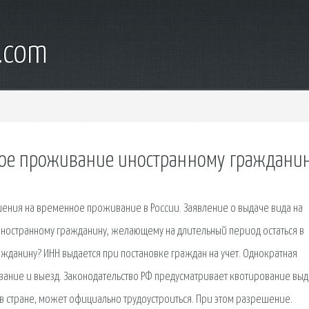
.com
ное проживание иностранному граждани
ения на временное проживание в России. Заявление о выдаче вида на
Иностранному гражданину, желающему на длительный период остаться в
ражданину? ИНН выдается при постановке граждан на учет. Однократная
ывание и выезд. Законодательство РФ предусматривает квотирование вы
 стране, может официально трудоустроиться. При этом разрешение.