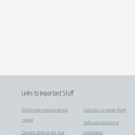
Links to Important Stuff
Арбатская станция метро
Colossus vs mega shark
схема
Зобнина маргарита
Скачать звук на смс чих
ренатовна