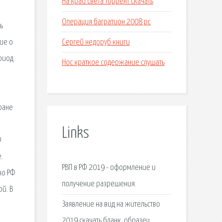
На край света торрент скачать
Операция багратион 2008 pc
ь
Сергей недоруб книги
ие о
риод
Нос краткое содержание слушать
ране
Links
Ф
.
РВП в РФ 2019 - оформление и
во РФ
получение разрешения.
й. В
Заявление на вид на жительство
2019 скачать бланк, образец.