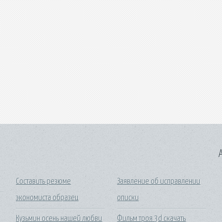
A
Составить резюме
Заявление об исправлении
экономиста образец
описки
Кузьмин осень нашей любви
Фильм троя 3d скачать