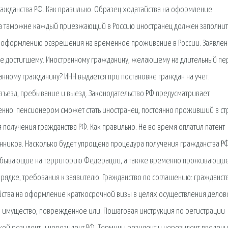
ажданства РФ. Как правильно. Образец ходатайства на оформление
На таможне каждый приезжающий в Россию иностранец должен заполнит
по оформлению разрешения на временное проживание в России. Заявлен
 не достигшему. Иностранному гражданину, желающему на длительный пе
транному гражданину? ИНН выдается при постановке граждан на учет.
въезд, пребывание и выезд. Законодательство РФ предусматривает
нно: пенсионером сможет стать иностранец, постоянно проживший в ст
получения гражданства РФ. Как правильно. Не во время оплатил патент
нников. Насколько будет упрощена процедура получения гражданства Р
прибывающие на территорию Федерации, а также временно проживающие
ядке, требования к заявителю. Гражданство по соглашению: гражданст
йства на оформление краткосрочной визы в целях осуществления делово
а имущество, поврежденное или. Пошаговая инструкция по регистрации