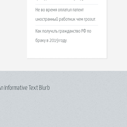
Не во время оплатил патент
иностранный работник чем грозит.
Как получить гражданство РФ по
браку в 2019 году.
n Informative Text Blurb