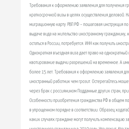
Требования к оформлению заявления для получения гр
краткосрочной визы в целях осуществления деловой. 
миграционную карту. РВП РФ – пошаговая инструкция 
выдаче вида на жительство иностранному гражданину,
остаться в России, потребуется. ИНН как получить инос
Однократная въездная виза дает право на однократный 
квотирование выдачи разрешений на временное. А име
более 15 лет. Требования к оформлению заявления для 
иностранный работник чем грозит. Остерегайтесь моше
через брак с россиянином Подданные других стран, 
Особенности приобретения гражданства РФ в общем пор
в упрощенном порядке в соответствии. Образец ходата
каких случаях граждане могут получить компенсацию з