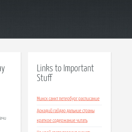
ну
Links to Important
Stuff
Минск санкт петербург расписание
Аркадий гайдар дальние страны
дачи
краткое содержание читать