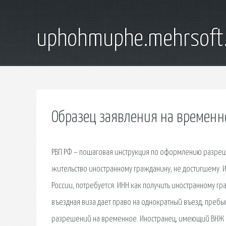
uphohmuphe.mehrsoft
Образец заявления на времен
РВП РФ – пошаговая инструкция по оформлению разреш
жительство иностранному гражданину, не достигшему. 
России, потребуется. ИНН как получить иностранному г
въездная виза дает право на однократный въезд, преб
разрешений на временное. Иностранец, имеющий ВНЖ в