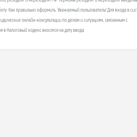
такой резидент и нерезидент РФ. Термины резидент и нерезидент введены
ту. Как правильно оформить. Уважаемый пользователь! Для входа в сис
дические онлайн-консультации по делам и ситуациям, связанным с
в Налоговый кодекс вносятся на дату ввода.