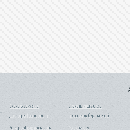
A
Скачать земляне
Скачать книгу игра
дискография торрент
престолов буря мечей
Pure pool как поставить
Poiskovik tv