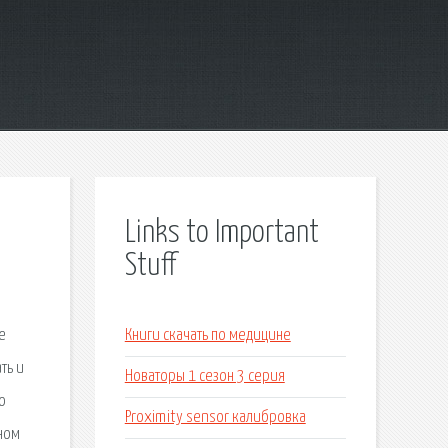
Links to Important
Stuff
е
Книги скачать по медицине
ть и
Новаторы 1 сезон 3 серия
о
Proximity sensor калибровка
ном