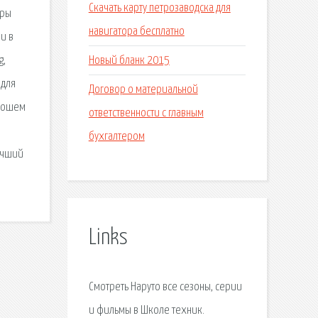
Скачать карту петрозаводска для
гры
навигатора бесплатно
и в
Новый бланк 2015
g,
 для
Договор о материальной
орошем
ответственности с главным
бухгалтером
Лучший
Links
Смотреть Наруто все сезоны, серии
и фильмы в Школе техник.