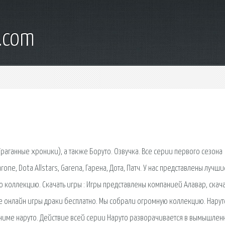
.com
раганные хроники), а также Боруто. Озвучка. Все серии первого сезона
rone, Dota Allstars, Garena, Гарена, Дота, Патч. У нас представлены лучши
 коллекцию. Скачать игры : Игры представлены компанией Алавар, скача
ие онлайн игры драки бесплатно. Мы собрали огромную коллекцию. Нарут
 аниме наруто. Действие всей серии Наруто разворачивается в вымышлен