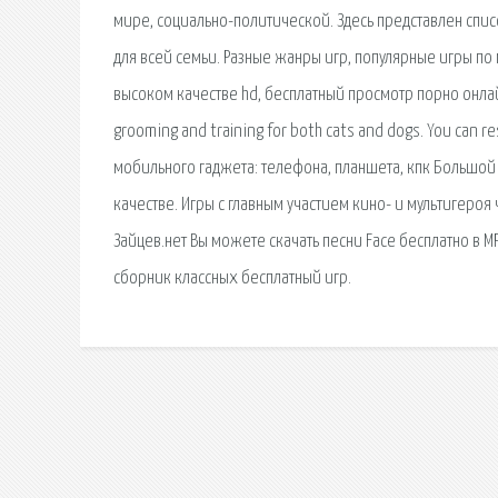
мире, социально-политической. Здесь представлен спис
для всей семьи. Разные жанры игр, популярные игры по
высоком качестве hd, бесплатный просмотр порно онлайн.
grooming and training for both cats and dogs. You can 
мобильного гаджета: телефона, планшета, кпк Большой
качестве. Игры с главным участием кино- и мультигероя
Зайцев.нет Вы можете скачать песни Face бесплатно в M
сборник классных бесплатный игр.