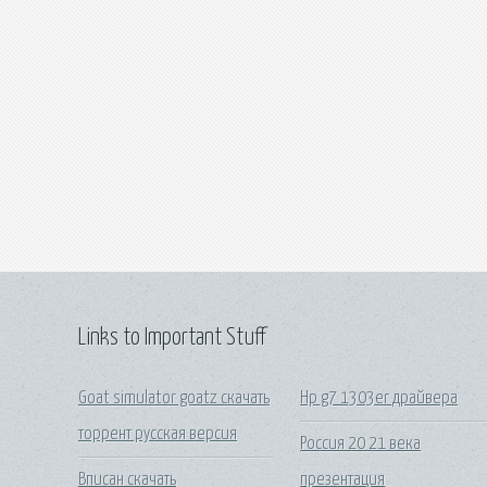
Links to Important Stuff
Goat simulator goatz скачать
Hp g7 1303er драйвера
торрент русская версия
Россия 20 21 века
Вписан скачать
презентация