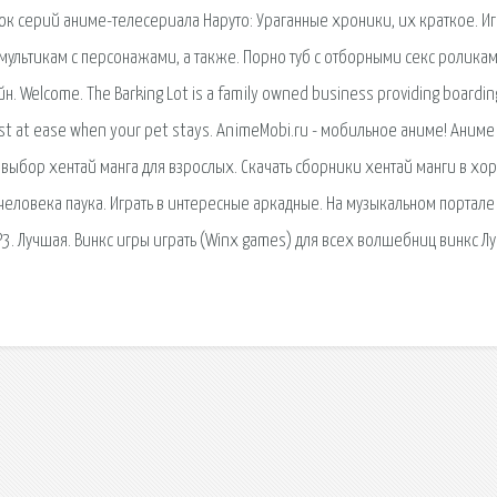
ок серий аниме-телесериала Наруто: Ураганные хроники, их краткое. И
 мультикам с персонажами, а также. Порно туб с отборными секс роликам
 Welcome. The Barking Lot is a family owned business providing boardin
rest at ease when your pet stays. AnimeMobi.ru - мобильное аниме! Аниме
 выбор хентай манга для взрослых. Скачать сборники хентай манги в х
 человека паука. Играть в интересные аркадные. На музыкальном портале
P3. Лучшая. Винкс игры играть (Winx games) для всех волшебниц винкс 