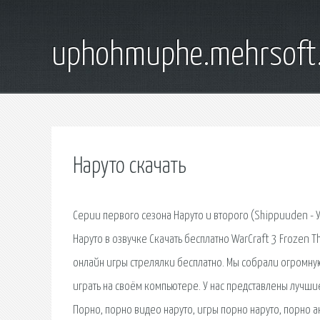
uphohmuphe.mehrsoft
Наруто скачать
Серии первого сезона Наруто и второго (Shippuuden - У
Наруто в озвучке Скачать бесплатно WarCraft 3 Frozen Th
онлайн игры стрелялки бесплатно. Мы собрали огромную
играть на своём компьютере. У нас представлены лучш
Порно, порно видео наруто, игры порно наруто, порно