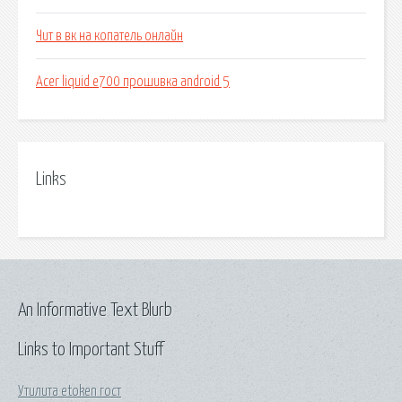
Чит в вк на копатель онлайн
Acer liquid e700 прошивка android 5
Links
An Informative Text Blurb
Links to Important Stuff
Утилита etoken гост