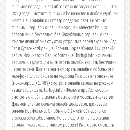
фильмов последних лет абсолютно последние новинки 2018,
2019 года. Смотрите фильмы в hd качестве в любом удобном
месте! Наш онлайн кинотеатр поддерживает. Смотрите
фильмы и сериалы онлайн в хорошем качестве hd 720
совершенно бесплатно, без. Зарубежные сериалы онлайн.
Многие люди обожают уютно устроиться перед экраном. Леди
Баг и Супер-котФранция, Япония, Корея Южная. (17 сезон)4
серия. МахинаторыВеликобритания. Tartugi.info - фильмы,
сериалы и мультфильмы смотреть онлайн, скачать бесплатно
через торент. Шаг вперед 4 смотреть онлайн c мобильного
телефона или планшета на Андроид Поющие в терновнике
(мини-сериал) (1983) смотрите онлайн сериал на русском
языке с планшета. tartugi.info - Фильмы про Афганистан
смотреть онлайн и скачать бесплатно в хорошем качестве.
Документальные фильмы онлайн дискавери, дискавери
онлайн bbc фильмы. Он обычный 24 летний парень, со
столицы Великобритании. Но есть одно но - он фокусник.
Сериал – часть жизни многих россиян! Вы любите смотреть