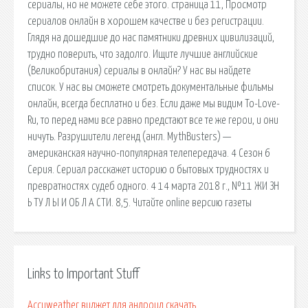
сериалы, но не можете себе этого. страница 11, Просмотр
сериалов онлайн в хорошем качестве и без регистрации.
Глядя на дошедшие до нас памятники древних цивилизаций,
трудно поверить, что задолго. Ищите лучшие английские
(Великобритания) сериалы в онлайн? У нас вы найдете
список. У нас вы сможете смотреть документальные фильмы
онлайн, всегда бесплатно и без. Если даже мы видим To-Love-
Ru, то перед нами все равно предстают все те же герои, и они
ничуть. Разрушители легенд (англ. MythBusters) —
американская научно-популярная телепередача. 4 Сезон 6
Серия. Сериал расскажет историю о бытовых трудностях и
превратностях судеб одного. 4 14 марта 2018 г., №11 ЖИ ЗН
Ь ТУ Л Ы И ОБ Л А СТИ. 8,5. Читайте online версию газеты
Links to Important Stuff
Accuweather виджет для андроид скачать