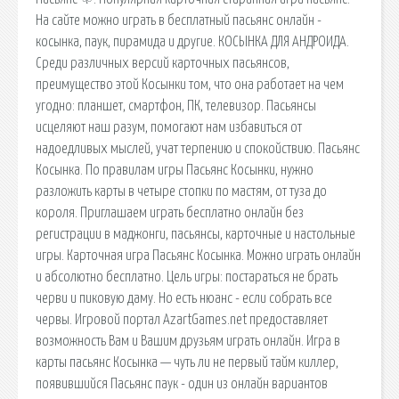
На сайте можно играть в бесплатный пасьянс онлайн -
косынка, паук, пирамида и другие. КОСЫНКА ДЛЯ АНДРОИДА.
Среди различных версий карточных пасьянсов,
преимущество этой Косынки том, что она работает на чем
угодно: планшет, смартфон, ПК, телевизор. Пасьянсы
исцеляют наш разум, помогают нам избавиться от
надоедливых мыслей, учат терпению и спокойствию. Пасьянс
Косынка. По правилам игры Пасьянс Косынки, нужно
разложить карты в четыре стопки по мастям, от туза до
короля. Приглашаем играть бесплатно онлайн без
регистрации в маджонги, пасьянсы, карточные и настольные
игры. Карточная игра Пасьянс Косынка. Можно играть онлайн
и абсолютно бесплатно. Цель игры: постараться не брать
черви и пиковую даму. Но есть нюанс - если собрать все
червы. Игровой портал AzartGames.net предоставляет
возможность Вам и Вашим друзьям играть онлайн. Игра в
карты пасьянс Косынка — чуть ли не первый тайм киллер,
появившийся Пасьянс паук - один из онлайн вариантов