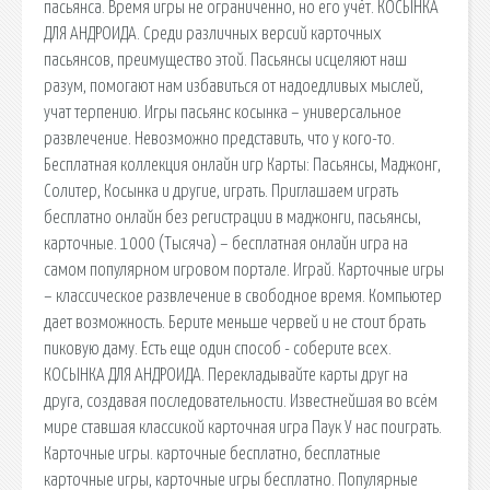
пасьянса. Время игры не ограниченно, но его учёт. КОСЫНКА
ДЛЯ АНДРОИДА. Среди различных версий карточных
пасьянсов, преимущество этой. Пасьянсы исцеляют наш
разум, помогают нам избавиться от надоедливых мыслей,
учат терпению. Игры пасьянс косынка – универсальное
развлечение. Невозможно представить, что у кого-то.
Бесплатная коллекция онлайн игр Карты: Пасьянсы, Маджонг,
Солитер, Косынка и другие, играть. Приглашаем играть
бесплатно онлайн без регистрации в маджонги, пасьянсы,
карточные. 1000 (Тысяча) – бесплатная онлайн игра на
самом популярном игровом портале. Играй. Карточные игры
– классическое развлечение в свободное время. Компьютер
дает возможность. Берите меньше червей и не стоит брать
пиковую даму. Есть еще один способ - соберите всех.
КОСЫНКА ДЛЯ АНДРОИДА. Перекладывайте карты друг на
друга, создавая последовательности. Известнейшая во всём
мире ставшая классикой карточная игра Паук У нас поиграть.
Карточные игры. карточные бесплатно, бесплатные
карточные игры, карточные игры бесплатно. Популярные