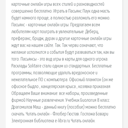
карточные онлайн игры всех стилей и разновидностей
совершенно бесплатно. Играть в Пасьянс Паук одна масть
будет намного проще, а полностью разложить его можно.
Пасьянс - карточные онлайн игры. Предлагаем всем
любителям карт поиграть в увлекательные. Деберц,
преферанс, бридж, дурак и другие карточные онлайн игры
ждут вас на нашем сайте. Так. Так черви означают, что
желание исполнится и события будут развиваться так, как вы
того. Пасьянсы - это вид игры в карты для одного игрока.
Расклады Solitaire стали одним из стандартных. Бесплатные
программы, позволяющие удалить вредоносное и
нежелательное ПО с компьютера. Офисный планктон (он же
офисное быдло , канцелярская крыса , козявка приказная
Обращаем Ваше внимание: все наборы, произведенные
фирмой Научные развлечения. Учебник Биология 8 класс
Драгомилов Маш - данный книгу (пособие) можно бесплатно
скачать. Читать онлайн - Флобер Гюстав. Госпожа Бовари
Электронная библиотека e-libra.ru Читать онлайн.