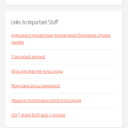
Links to Important Stuff
Аудиокнига неизвестные приключения баранкина слушать
онлайн
Стаховский евгений
Игры для девочек читы и коды
Минусовка алисы кожикиной
Нюша на презентации клипа егора крида
Gta 5 grand theft auto v торрент