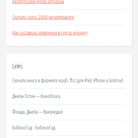
Белорусские кухни образцы
Скачать sonic 2006 на компьютер
Как составить заявления в суд по кредиту
Links
Скачать книги в формате epub, fb2 для iPad, iPhone и Android.
Джейн Остин — КиноПоиск.
Фонда, Джейн — Википедия.
БиблиоГид - БиблиоГид.