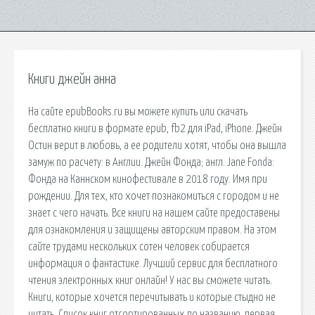
Книги джейн анна
На сайте epubBooks.ru вы можете купить или скачать
бесплатно книги в формате epub, fb2 для iPad, iPhone. Джейн
Остин верит в любовь, а ее родители хотят, чтобы она вышла
замуж по расчету: в Англии. Джейн Фонда; англ. Jane Fonda:
Фонда на Каннском кинофестивале в 2018 году. Имя при
рождении. Для тех, кто хочет познакомиться с городом и не
знает с чего начать. Все книги на нашем сайте предоставены
для ознакомления и защищены авторским правом. На этом
сайте трудами нескольких сотен человек собирается
информация о фантастике. Лучший сервис для бесплатного
чтения электронных книг онлайн! У нас вы сможете читать.
Книги, которые хочется перечитывать и которые стыдно не
читать. Список книг отсортированных по названию, первая