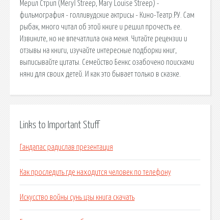
Мерил Стрип (Meryl Streep, Mary Louise Streep) -
фильмография - голливудские актрисы - Кино-Театр.РУ. Сам
рыбак, много читал об этой книге и решил прочесть ее.
Извините, но не впечатлила она меня. Читайте рецензии и
отзывы на книги, изучайте интересные подборки книг,
выписывайте цитаты. Семейство Бенкс озабочено поисками
няни для своих детей. И как это бывает только в сказке.
Links to Important Stuff
Гандапас радислав презентация
Как проследить где находится человек по телефону
Искусство войны сунь цзы книга скачать