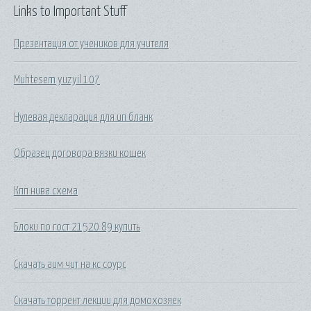
Links to Important Stuff
Презентация от учеников для учителя
Muhtesem yuzyil 107
Нулевая декларация для ип бланк
Образец договора вязки кошек
Кпп нива схема
Блоки по гост 21520 89 купить
Скачать аим чит на кс соурс
Скачать торрент лекции для домохозяек