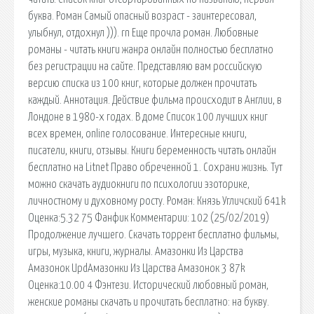
буква. Роман Самый опасный возраст - заинтересовал,
улыбнул, отдохнул ))). rn Еще прочла роман. Любовные
романы - читать книги жанра онлайн полностью бесплатно
без регистрации на сайте. Представляю вам российскую
версию списка из 100 книг, которые должен прочитать
каждый. Аннотация. Действие фильма происходит в Англии, в
Лондоне в 1980-х годах. В доме Список 100 лучших книг
всех времен, online голосование. Интересные книги,
писатели, книги, отзывы. Книги беременность читать онлайн
бесплатно на Litnet Право обреченной 1. Сохрани жизнь. Тут
можно скачать аудиокниги по психологии эзоторике,
личностному и духовному росту. Роман: Князь Угличский 641k
Оценка:5.32 75 Фанфик Комментарии: 102 (25/02/2019)
Продолжение лучшего. Скачать торрент бесплатно фильмы,
игры, музыка, книги, журналы. Амазонки Из Царства
Амазонок UpdАмазонки Из Царства Амазонок 3 87k
Оценка:10.00 4 Фэнтези. Исторический любовный роман,
женские романы скачать и прочитать бесплатно: на букву.