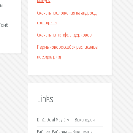
минусы
ем
Скачать приложения на андроид
root права
 Томб
Скачать на пк нфс андерковер
Пермь новороссийск расписание
поездов ржд
Links
DmC: Devil May Cry — Википедия.
Райдер, Вайнона — Википедия.