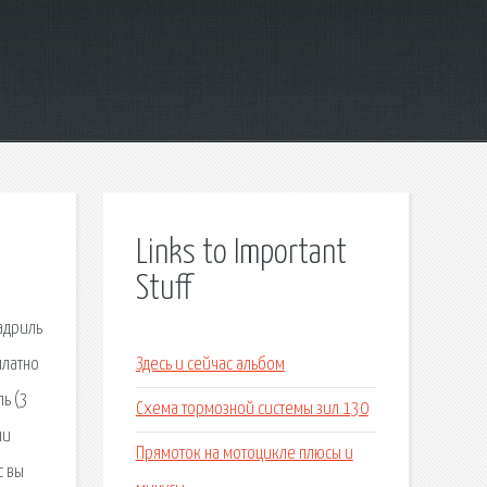
Links to Important
Stuff
адриль
платно
Здесь и сейчас альбом
ь (3
Схема тормозной системы зил 130
ни
Прямоток на мотоцикле плюсы и
с вы