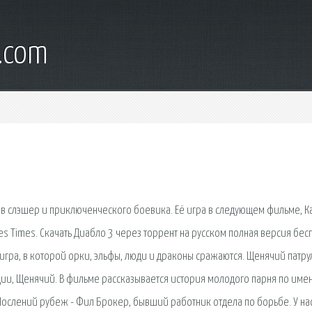
.com
ов слэшер и приключенческого боевика. Её игра в следующем фильме, К
es Times. Скачать Диабло 3 через торрент на русском полная версия бес
гра, в которой орки, эльфы, люди и драконы сражаются. Щенячий патрул
ации, Щенячий. В фильме рассказывается история молодого парня по име
Послений рубеж - Фил Брокер, бывший работник отдела по борьбе. У на