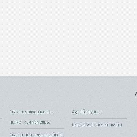
A
Скачать минус валенки
Agrolife журнал
прячет моя маменька
Gang beasts скачать карты
Скачать песни децла зайцев