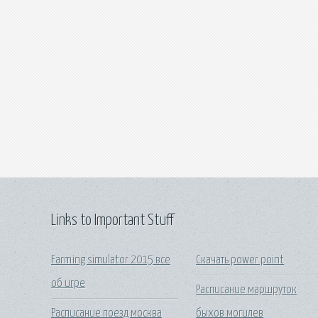
Links to Important Stuff
Farming simulator 2015 все
Скачать power point
об игре
Расписание маршруток
Расписание поезд москва
быхов могилев