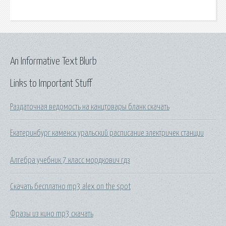
An Informative Text Blurb
Links to Important Stuff
Раздаточная ведомость на канцтовары бланк скачать
Екатеринбург каменск уральский расписание электричек станции
Алгебра учебник 7 класс мордкович гдз
Скачать бесплатно mp3 alex on the spot
Фразы из кино mp3 скачать