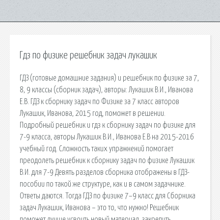
Гдз по физике решебник задач лукашик
ГДЗ (готовые домашние задания) и решебник по физике за 7,
8, 9 классы (сборник задач), авторы: Лукашик В.И., Иванова
Е.В. ГДЗ к сборнику задач по Физике за 7 класс авторов
Лукашик, Иванова, 2015 год, поможет в решении.
Подробный решебник и гдз к сборнику задач по физике для
7-9 класса, авторы Лукашик В.И., Иванова Е.В на 2015-2016
учебный год. Сложность таких упражнений помогает
преодолеть решебник к сборнику задач по физике Лукашик
В.И. для 7-9 Девять разделов сборника отображены в ГДЗ-
пособии по такой же структуре, как и в самом задачнике.
Ответы даются. Тогда ГДЗ по физике 7–9 класс для Сборника
задач Лукашик, Иванова – это то, что нужно! Решебник
поможет лучше усвоить новый материал, закрепить