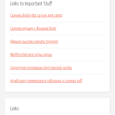
Links to Important Stuff
Скачать файл gta sa exe для samp
Скачать музыку с фильма брат
Даниил сысоев скачать торрент
Wolfenstein все игры серии
Скрипучие половицы паустовский читать
Арабская грамматика в таблицах и схемах pdf
Links