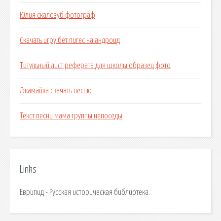
Юлия скалозуб фотограф
Скачать игру бет пигес на андроид
Титульный лист реферата для школы образец фото
Джамайка скачать песню
Текст песни мама группы непоседы
Links
Еврипид - Русская историческая библиотека.