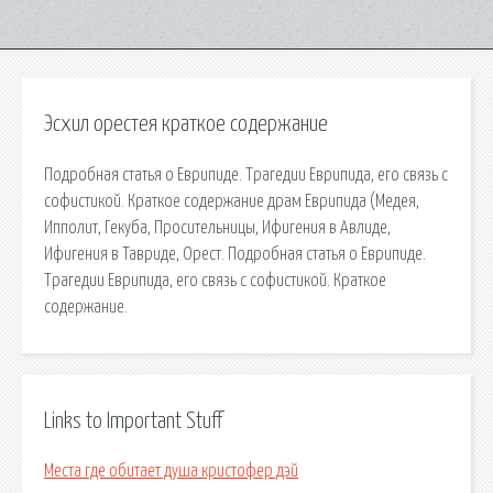
Эсхил орестея краткое содержание
Подробная статья о Еврипиде. Трагедии Еврипида, его связь с
софистикой. Краткое содержание драм Еврипида (Медея,
Ипполит, Гекуба, Просительницы, Ифигения в Авлиде,
Ифигения в Тавриде, Орест. Подробная статья о Еврипиде.
Трагедии Еврипида, его связь с софистикой. Краткое
содержание.
Links to Important Stuff
Места где обитает душа кристофер дэй