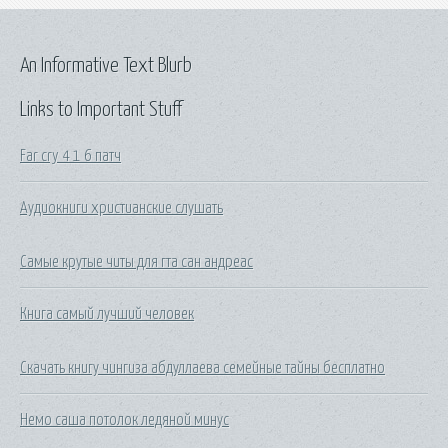
An Informative Text Blurb
Links to Important Stuff
Far cry 4 1 6 патч
Аудиокниги христианские слушать
Самые крутые читы для гта сан андреас
Книга самый лучший человек
Скачать книгу чингиза абдуллаева семейные тайны бесплатно
Немо саша потолок ледяной минус