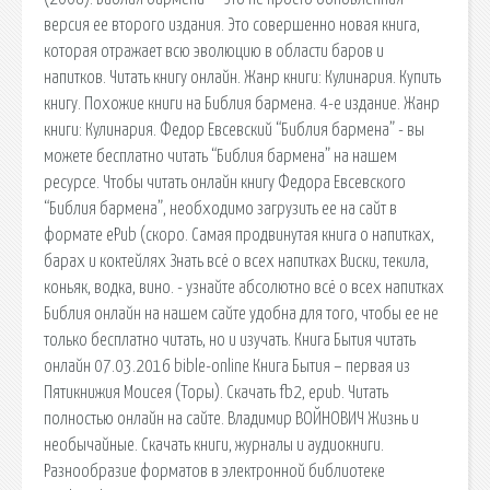
версия ее второго издания. Это совершенно новая книга,
которая отражает всю эволюцию в области баров и
напитков. Читать книгу онлайн. Жанр книги: Кулинария. Купить
книгу. Похожие книги на Библия бармена. 4-е издание. Жанр
книги: Кулинария. Федор Евсевский “Библия бармена” - вы
можете бесплатно читать “Библия бармена” на нашем
ресурсе. Чтобы читать онлайн книгу Федора Евсевского
“Библия бармена”, необходимо загрузить ее на сайт в
формате ePub (скоро. Самая продвинутая книга о напитках,
барах и коктейлях Знать всё о всех напитках Виски, текила,
коньяк, водка, вино. - узнайте абсолютно всё о всех напитках
Библия онлайн на нашем сайте удобна для того, чтобы ее не
только бесплатно читать, но и изучать. Книга Бытия читать
онлайн 07.03.2016 bible-online Книга Бытия – первая из
Пятикнижия Моисея (Торы). Скачать fb2, epub. Читать
полностью онлайн на сайте. Владимир ВОЙНОВИЧ Жизнь и
необычайные. Скачать книги, журналы и аудиокниги.
Разнообразие форматов в электронной библиотеке