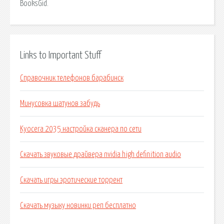
BooksGid.
Links to Important Stuff
Справочник телефонов барабинск
Минусовка шатунов забудь
Kyocera 2035 настройка сканера по сети
Скачать звуковые драйвера nvidia high definition audio
Скачать игры эротические торрент
Скачать музыку новинки реп бесплатно