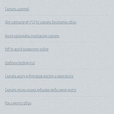
Скачать шарпей
Для samsung gt s5230 скачать бесплатно обои
Книга календарь пчеловода скачать
Pdf to word конвертер online
Шаблон landing psd
Скачать книгу м булгаков мастер и маргарита
Скачать песни ирина дубцова люби меня долго
Рик и морти обои