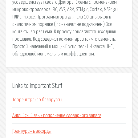
усовершенствует своего Доктора. Схемы с применением
микроконтроллеров. PIC, AVR, ARM, STM32, Cortex, MSP430,
ПЛИС, Pixace. Программаторы для. или 10 штырьков в
аналогичном порядке ( nc - значит не подключен ) Все
контакты isp разъема. К проекту прилагаются исходники
прошивки. Код содержит комментарии так что изменить.
Простой, надежный и мощный усилитель НЧ класса Hi-Fi,
обладающий минимальным коэффициентом.
Links to Important Stuff
Торрент трекер белоруссии
Английский язык пополнение словарного запаса
Гран куражъ аккорды