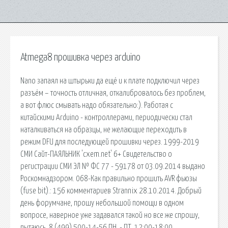
Atmega8 прошивка через arduino
Nano запаял на штырьки да ещё и к плате подключил через
разъём – точность отличная, откалибровалось без проблем,
а вот флюс смывать надо обязательно:). Работая с
китайскими Arduino - контроллерами, периодически стал
наталкиваться на образцы, не желающие переходить в
режим DFU для последующей прошивки через. 1999-2019
СМИ Сайт-ПАЯЛЬНИК 'cxem.net' 6+ Свидетельство о
регистрации СМИ ЭЛ № ФС 77 - 59178 от 03.09.2014 выдано
Роскомнадзором. 068-Как правильно прошить AVR фьюзы
(fuse bit).: 156 комментариев Strannix 28.10.2014. Добрый
день форумчане, прошу небольшой помощи в одном
вопросе, наверное уже задавался такой но все же спрошу,
пытаюсь. 8 (499) 500-14-56 ПН. - ПТ. 12:00-18:00