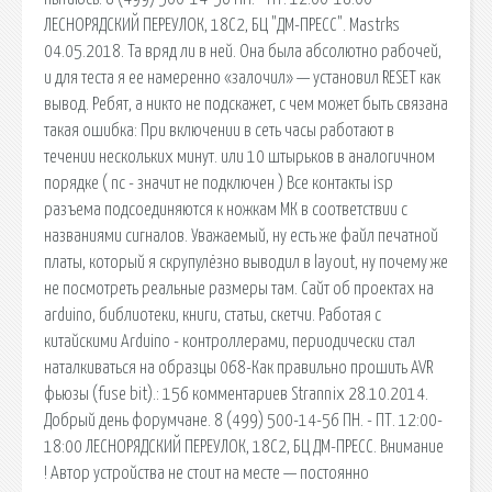
ЛЕСНОРЯДСКИЙ ПЕРЕУЛОК, 18С2, БЦ "ДМ-ПРЕСС". Mastrks
04.05.2018. Та вряд ли в ней. Она была абсолютно рабочей,
и для теста я ее намеренно «залочил» — установил RESET как
вывод. Ребят, а никто не подскажет, с чем может быть связана
такая ошибка: При включении в сеть часы работают в
течении нескольких минут. или 10 штырьков в аналогичном
порядке ( nc - значит не подключен ) Все контакты isp
разъема подсоединяются к ножкам МК в соответствии с
названиями сигналов. Уважаемый, ну есть же файл печатной
платы, который я скрупулёзно выводил в layout, ну почему же
не посмотреть реальные размеры там. Сайт об проектах на
arduino, библиотеки, книги, статьи, скетчи. Работая с
китайскими Arduino - контроллерами, периодически стал
наталкиваться на образцы 068-Как правильно прошить AVR
фьюзы (fuse bit).: 156 комментариев Strannix 28.10.2014.
Добрый день форумчане. 8 (499) 500-14-56 ПН. - ПТ. 12:00-
18:00 ЛЕСНОРЯДСКИЙ ПЕРЕУЛОК, 18С2, БЦ ДМ-ПРЕСС. Внимание
! Автор устройства не стоит на месте — постоянно